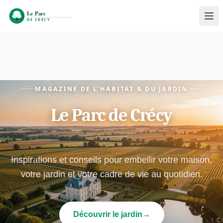
MAGAZINE DE L'HABITAT & DU JARDIN
Le Parc de Crécy
Inspirations et conseils pour embellir votre maison,
votre jardin et votre cadre de vie au quotidien.
Découvrir le jardin
→