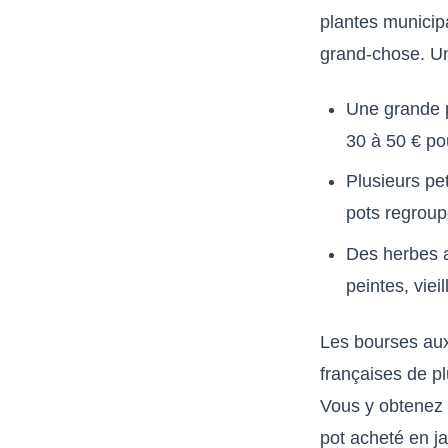
plantes municipa
grand-chose. Une
Une grande p
30 à 50 € po
Plusieurs pet
pots regroup
Des herbes a
peintes, viei
Les bourses au
françaises de p
Vous y obtenez 
pot acheté en j