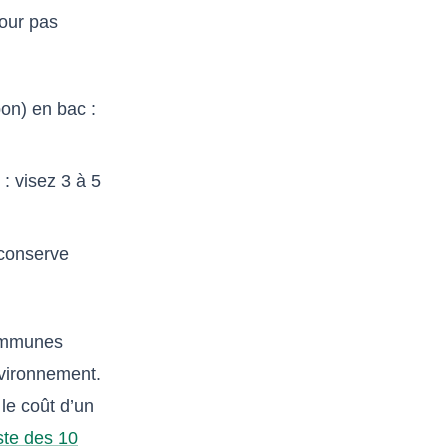
pour pas
on) en bac :
 : visez 3 à 5
 conserve
communes
nvironnement.
le coût d’un
iste des 10