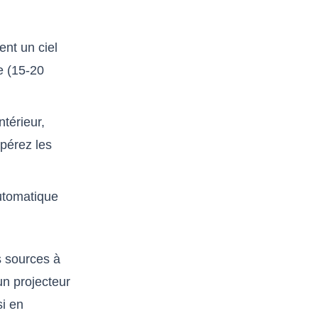
ent un ciel
e (15-20
térieur,
pérez les
utomatique
is sources à
n projecteur
i en