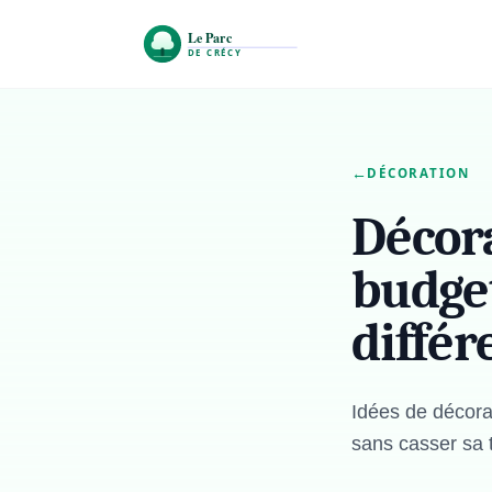
←
DÉCORATION
Décora
budget
différ
Idées de décorat
sans casser sa t