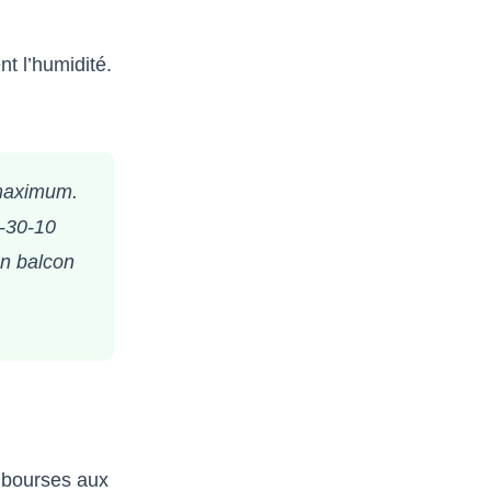
nt l’humidité.
 maximum.
0-30-10
un balcon
s bourses aux