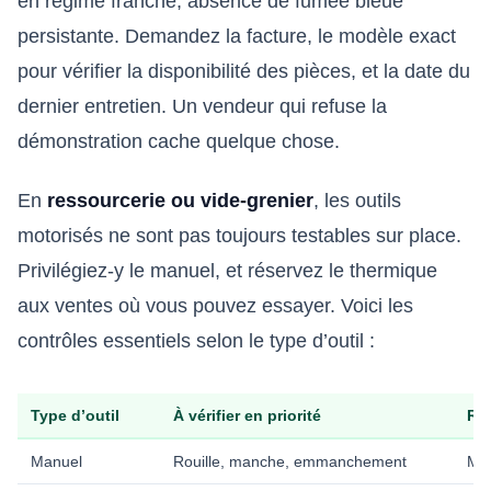
en régime franche, absence de fumée bleue
persistante. Demandez la facture, le modèle exact
pour vérifier la disponibilité des pièces, et la date du
dernier entretien. Un vendeur qui refuse la
démonstration cache quelque chose.
En
ressourcerie ou vide-grenier
, les outils
motorisés ne sont pas toujours testables sur place.
Privilégiez-y le manuel, et réservez le thermique
aux ventes où vous pouvez essayer. Voici les
contrôles essentiels selon le type d’outil :
Type d’outil
À vérifier en priorité
Ré
Manuel
Rouille, manche, emmanchement
Man